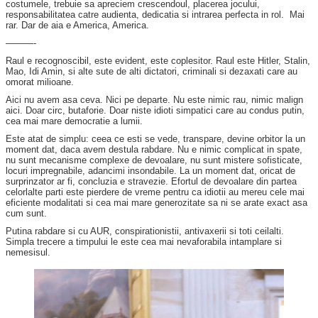
costumele, trebuie sa apreciem crescendoul, placerea jocului,
responsabilitatea catre audienta, dedicatia si intrarea perfecta in rol. Mai
rar. Dar de aia e America, America.
———-
Raul e recognoscibil, este evident, este coplesitor. Raul este Hitler, Stalin,
Mao, Idi Amin, si alte sute de alti dictatori, criminali si dezaxati care au
omorat milioane.
Aici nu avem asa ceva. Nici pe departe. Nu este nimic rau, nimic malign
aici. Doar circ, butaforie. Doar niste idioti simpatici care au condus putin,
cea mai mare democratie a lumii.
Este atat de simplu: ceea ce esti se vede, transpare, devine orbitor la un
moment dat, daca avem destula rabdare. Nu e nimic complicat in spate,
nu sunt mecanisme complexe de devoalare, nu sunt mistere sofisticate,
locuri impregnabile, adancimi insondabile. La un moment dat, oricat de
surprinzator ar fi, concluzia e stravezie. Efortul de devoalare din partea
celorlalte parti este pierdere de vreme pentru ca idiotii au mereu cele mai
eficiente modalitati si cea mai mare generozitate sa ni se arate exact asa
cum sunt.
Putina rabdare si cu AUR, conspirationistii, antivaxerii si toti ceilalti.
Simpla trecere a timpului le este cea mai nevaforabila intamplare si
nemesisul.