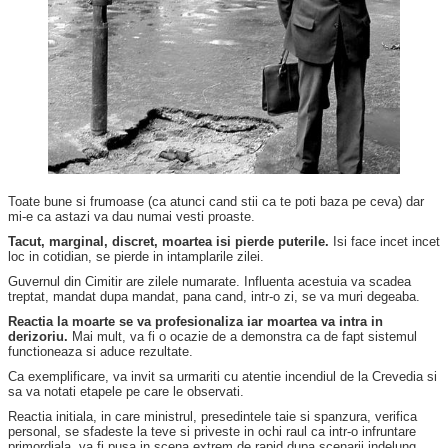
Toate bune si frumoase (ca atunci cand stii ca te poti baza pe ceva) dar
mi-e ca astazi va dau numai vesti proaste.
Tacut, marginal, discret, moartea isi pierde puterile.
Isi face incet incet
loc in cotidian, se pierde in intamplarile zilei.
Guvernul din Cimitir are zilele numarate. Influenta acestuia va scadea
treptat, mandat dupa mandat, pana cand, intr-o zi, se va muri degeaba.
Reactia la moarte se va profesionaliza iar moartea va intra in
derizoriu.
Mai mult, va fi o ocazie de a demonstra ca de fapt sistemul
functioneaza si aduce rezultate.
Ca exemplificare, va invit sa urmariti cu atentie incendiul de la Crevedia si
sa va notati etapele pe care le observati.
Reactia initiala, in care ministrul, presedintele taie si spanzura, verifica
personal, se sfadeste la teve si priveste in ochi raul ca intr-o infruntare
primordiala, va fi pusa in scena extrem de rapid dupa scenarii indelung