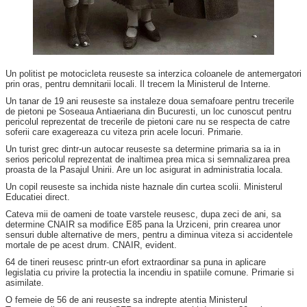
Un politist pe motocicleta reuseste sa interzica coloanele de antemergatori
prin oras, pentru demnitarii locali. Il trecem la Ministerul de Interne.
Un tanar de 19 ani reuseste sa instaleze doua semafoare pentru trecerile
de pietoni pe Soseaua Antiaeriana din Bucuresti, un loc cunoscut pentru
pericolul reprezentat de trecerile de pietoni care nu se respecta de catre
soferii care exagereaza cu viteza prin acele locuri. Primarie.
Un turist grec dintr-un autocar reuseste sa determine primaria sa ia in
serios pericolul reprezentat de inaltimea prea mica si semnalizarea prea
proasta de la Pasajul Unirii. Are un loc asigurat in administratia locala.
Un copil reuseste sa inchida niste haznale din curtea scolii. Ministerul
Educatiei direct.
Cateva mii de oameni de toate varstele reusesc, dupa zeci de ani, sa
determine CNAIR sa modifice E85 pana la Urziceni, prin crearea unor
sensuri duble alternative de mers, pentru a diminua viteza si accidentele
mortale de pe acest drum. CNAIR, evident.
64 de tineri reusesc printr-un efort extraordinar sa puna in aplicare
legislatia cu privire la protectia la incendiu in spatiile comune. Primarie si
asimilate.
O femeie de 56 de ani reuseste sa indrepte atentia Ministerul