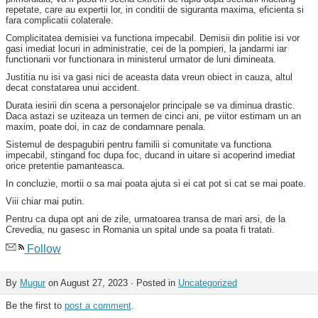
repetate, care au expertii lor, in conditii de siguranta maxima, eficienta si
fara complicatii colaterale.
Complicitatea demisiei va functiona impecabil. Demisii din politie isi vor
gasi imediat locuri in administratie, cei de la pompieri, la jandarmi iar
functionarii vor functionara in ministerul urmator de luni dimineata.
Justitia nu isi va gasi nici de aceasta data vreun obiect in cauza, altul
decat constatarea unui accident.
Durata iesirii din scena a personajelor principale se va diminua drastic.
Daca astazi se uziteaza un termen de cinci ani, pe viitor estimam un an
maxim, poate doi, in caz de condamnare penala.
Sistemul de despagubiri pentru familii si comunitate va functiona
impecabil, stingand foc dupa foc, ducand in uitare si acoperind imediat
orice pretentie pamanteasca.
In concluzie, mortii o sa mai poata ajuta si ei cat pot si cat se mai poate.
Viii chiar mai putin.
Pentru ca dupa opt ani de zile, urmatoarea transa de mari arsi, de la
Crevedia, nu gasesc in Romania un spital unde sa poata fi tratati.
Follow
By
Mugur
on August 27, 2023 · Posted in
Uncategorized
Be the first to
post a comment
.