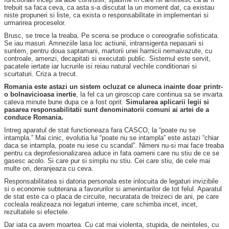
trebuit sa faca ceva, ca asta s-a discutat la un moment dat, ca existau
niste propuneri si liste, ca exista o responsabilitate in implementari si
urmarirea proceselor.
Brusc, se trece la treaba. Pe scena se produce o coreografie sofisticata.
Se iau masuri. Amneziile lasa loc actiunii, intransigenta nepasarii si
suntem, pentru doua saptamani, martorii unei harnicii nemaivazute, cu
controale, amenzi, decapitati si executati public. Sistemul este servit,
pacatele iertate iar lucrurile isi reiau natural vechile conditionari si
scurtaturi. Criza a trecut.
Romania este astazi un sistem ocluzat ce aluneca inainte doar printr-
o bolnavicioasa inertie
, la fel ca un giroscop care continua sa se invarta
cateva minute bune dupa ce a fost oprit.
Simularea aplicarii legii si
pasarea responsabilitatii sunt denominatorii comuni ai artei de a
conduce Romania.
Intreg aparatul de stat functioneaza fara CASCO, la “poate nu se
intampla.” Mai cinic, evolutia lui “poate nu se intampla” este astazi “chiar
daca se intampla, poate nu iese cu scandal”. Nimeni nu-si mai face treaba
pentru ca deprofesionalizarea aduce in fata oameni care nu stiu de ce se
gasesc acolo. Si care pur si simplu nu stiu. Cei care stiu, de cele mai
multe ori, deranjeaza cu ceva.
Responsabilitatea si datoria personala este inlocuita de legaturi invizibile
si o economie subterana a favorurilor si amenintarilor de tot felul. Aparatul
de stat este ca o placa de circuite, necuratata de treizeci de ani, pe care
cocleala realizeaza noi legaturi interne, care schimba incet, incet,
rezultatele si efectele.
Dar iata ca avem moartea. Cu cat mai violenta, stupida, de neinteles, cu