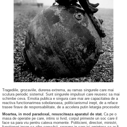
Tragediile, grozaviile, durerea extrema, au ramas singurele care mai
scutura periodic sistemul. Sunt singurele impulsuri care reusesc sa mai
schimbe ceva. Emotia publica e singura care mai are capacitatea de a
reactiva functionarimea sobolanoasa, politicianismul inept, de a reface
trasee firave de responsabilitate, de a accelera putin letargia proceselor.
Moartea, in mod paradoxal, resusciteaza aparatul de stat.
Ca pe o
masa de operatie pe care, intins si livid, corpul primeste un soc care il
face sa para viu pentru cateva momente. Politicieni, directori, ministri,
functionari incep sa aibe convulsii, spasme in care isi amintesc ca ar fi