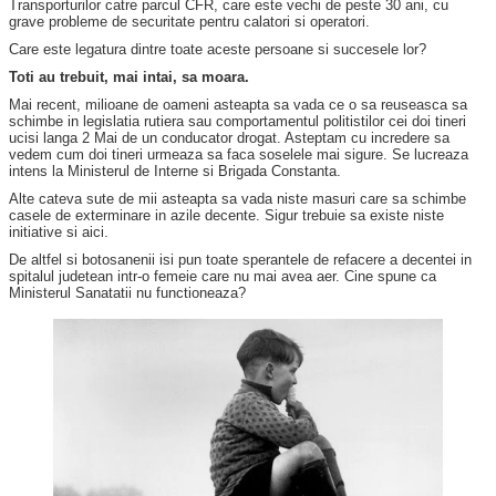
Transporturilor catre parcul CFR, care este vechi de peste 30 ani, cu
grave probleme de securitate pentru calatori si operatori.
Care este legatura dintre toate aceste persoane si succesele lor?
Toti au trebuit, mai intai, sa moara.
Mai recent, milioane de oameni asteapta sa vada ce o sa reuseasca sa
schimbe in legislatia rutiera sau comportamentul politistilor cei doi tineri
ucisi langa 2 Mai de un conducator drogat. Asteptam cu incredere sa
vedem cum doi tineri urmeaza sa faca soselele mai sigure. Se lucreaza
intens la Ministerul de Interne si Brigada Constanta.
Alte cateva sute de mii asteapta sa vada niste masuri care sa schimbe
casele de exterminare in azile decente. Sigur trebuie sa existe niste
initiative si aici.
De altfel si botosanenii isi pun toate sperantele de refacere a decentei in
spitalul judetean intr-o femeie care nu mai avea aer. Cine spune ca
Ministerul Sanatatii nu functioneaza?