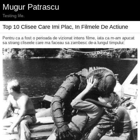
Mugur Patrascu
Testing life.
Top 10 Clisee Care Imi Plac, In Filmele De Actiune
Pentru ca a fost o perioada de vizionat intens filme, iata ca m-am apucat
sa strang cliseele care ma faceau sa zambesc de-a lungul timpului: