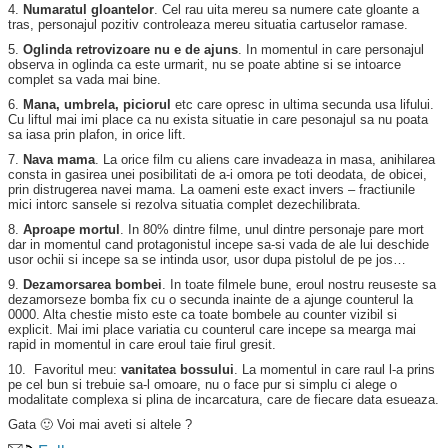
4.
Numaratul gloantelor
. Cel rau uita mereu sa numere cate gloante a
tras, personajul pozitiv controleaza mereu situatia cartuselor ramase.
5.
Oglinda retrovizoare nu e de ajuns
. In momentul in care personajul
observa in oglinda ca este urmarit, nu se poate abtine si se intoarce
complet sa vada mai bine.
6.
Mana, umbrela, piciorul
etc care opresc in ultima secunda usa lifului.
Cu liftul mai imi place ca nu exista situatie in care pesonajul sa nu poata
sa iasa prin plafon, in orice lift.
7.
Nava mama
. La orice film cu aliens care invadeaza in masa, anihilarea
consta in gasirea unei posibilitati de a-i omora pe toti deodata, de obicei,
prin distrugerea navei mama. La oameni este exact invers – fractiunile
mici intorc sansele si rezolva situatia complet dezechilibrata.
8.
Aproape mortul
. In 80% dintre filme, unul dintre personaje pare mort
dar in momentul cand protagonistul incepe sa-si vada de ale lui deschide
usor ochii si incepe sa se intinda usor, usor dupa pistolul de pe jos…
9.
Dezamorsarea bombei
. In toate filmele bune, eroul nostru reuseste sa
dezamorseze bomba fix cu o secunda inainte de a ajunge counterul la
0000. Alta chestie misto este ca toate bombele au counter vizibil si
explicit. Mai imi place variatia cu counterul care incepe sa mearga mai
rapid in momentul in care eroul taie firul gresit.
10. Favoritul meu:
vanitatea bossului
. La momentul in care raul l-a prins
pe cel bun si trebuie sa-l omoare, nu o face pur si simplu ci alege o
modalitate complexa si plina de incarcatura, care de fiecare data esueaza.
Gata 🙂 Voi mai aveti si altele ?