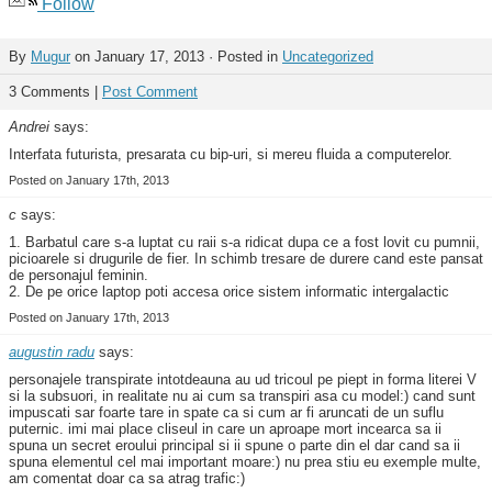
Follow
By
Mugur
on January 17, 2013 · Posted in
Uncategorized
3 Comments |
Post Comment
Andrei
says:
Interfata futurista, presarata cu bip-uri, si mereu fluida a computerelor.
Posted on January 17th, 2013
c
says:
1. Barbatul care s-a luptat cu raii s-a ridicat dupa ce a fost lovit cu pumnii,
picioarele si drugurile de fier. In schimb tresare de durere cand este pansat
de personajul feminin.
2. De pe orice laptop poti accesa orice sistem informatic intergalactic
Posted on January 17th, 2013
augustin radu
says:
personajele transpirate intotdeauna au ud tricoul pe piept in forma literei V
si la subsuori, in realitate nu ai cum sa transpiri asa cu model:) cand sunt
impuscati sar foarte tare in spate ca si cum ar fi aruncati de un suflu
puternic. imi mai place cliseul in care un aproape mort incearca sa ii
spuna un secret eroului principal si ii spune o parte din el dar cand sa ii
spuna elementul cel mai important moare:) nu prea stiu eu exemple multe,
am comentat doar ca sa atrag trafic:)